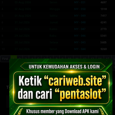
3
03 Aug 2026
Senin
MY - 051
4697
4
02 Aug 2026
Minggu
MY - 050
1318
5
01 Aug 2026
Sabtu
MY - 049
7417
6
31 Jul 2026
Jumat
MY - 048
6241
7
30 Jul 2026
Kamis
MY - 047
2773
8
29 Jul 2026
Rabu
MY - 046
5361
9
28 Jul 2026
Selasa
MY - 045
5605
10
27 Jul 2026
Senin
MY - 044
9269
First
1
2
3
4
5
6
7
8
9
10
11
12
13
14
15
(
)
Togel Result
HK SIANG
06-08-2026
9220
SG METRO
06-08-2026
8814