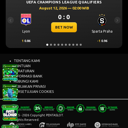
UEFA CHAMPIONS LEAGUE QUALIFIERS
August 12, 2026 — 02:00 WIB
0 : 0
Previous
Next
BET NOW
Lyon
Sparta Praha
1
0.86
-1
0.96
TENTANG KAMI
BANTUAN
PERATURAN
INFORMASI BANK
HUBUNGI KAMI
KEBIJAKAN PRIVASI
PERSETUJUAN COOKIES
© 2015 - 2026 Copyright PENTASLOT.
All Rights Reserved.